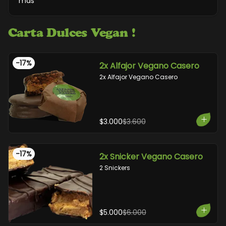
más
Carta Dulces Vegan !
-
17
%
2x Alfajor Vegano Casero
2x Alfajor Vegano Casero
$3.000
$3.600
-
17
%
2x Snicker Vegano Casero
2 Snickers
$5.000
$6.000