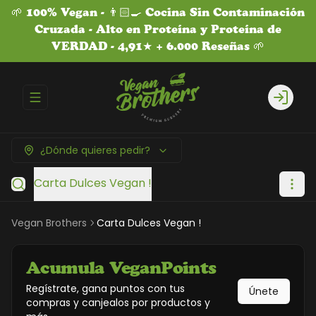
🌱 100% Vegan - 👨🏻‍🍳 Cocina Sin Contaminación
Cruzada - Alto en Proteína y Proteína de
VERDAD - 4,91★ + 6.000 Reseñas 🌱
Abrir menu de navegación
Login
¿Dónde quieres pedir?
Carta Dulces Vegan !
Vegan Brothers
Carta Dulces Vegan !
Acumula
VeganPoints
Regístrate, gana puntos con tus
Únete
compras y canjealos por productos y