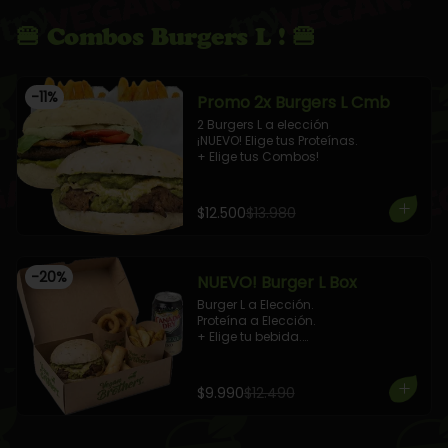
🍔 Combos Burgers L ! 🍔
-
11
%
Promo 2x Burgers L Cmb
2 Burgers L a elección

¡NUEVO! Elige tus Proteínas.

+ Elige tus Combos!
$12.500
$13.980
-
20
%
NUEVO! Burger L Box
Burger L a Elección.

Proteína a Elección.

+ Elige tu bebida.

+ Porción de papas Fritas + 2 
Arrollados Primavera Tofu + 4 Aros 
de Cebolla
$9.990
$12.490