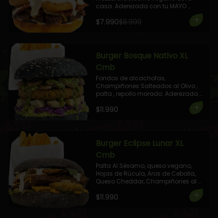
casa. Aderezada con tu MAYO 
Favorita! 

$7.990
$8.990
+ 1 Elige tu Combo!
Burger Bosque Nativo XL
Cmb
Fondos de alcachofas, 
Champiñones Salteados al Olivo , 
palta , repollo morado. Aderezada 
con salsa pesto. 

$11.990
+ 1 Elige tu Combo!
Burger Eclipse Lunar XL
Cmb
Palta Al Sésamo, queso vegano, 
Hojas de Rúcula, Aros de Cebolla, 
Queso Cheddar, Champiñones al 
Olivo , aderezada con salsa de 
$11.990
Cilantro Albahaca.

+ 1 Elige tu Combo!