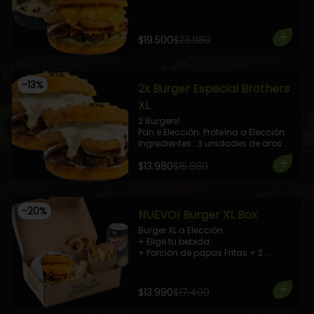
$19.500
$23.980
-
13
%
2x Burger Especial Brothers
XL
2 Burgers!

Pan e Elección. Proteína a Elección.

Ingredientes : 3 unidades de aros 
de Cebolla, 3 Unidades de Tocino 
$13.980
$15.980
Vegano de la Casa, Queso 
Mozzarella.

Aderezada con Veganesa de 
Pimiento Asado.
-
20
%
NUEVO! Burger XL Box
Burger XL a Elección.

+ Elige tu bebida.

+ Porción de papas Fritas + 2 
Arrollados Primavera Tofu + 4 Aros 
de Cebolla
$13.990
$17.490