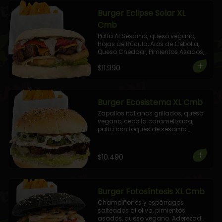
Burger Eclipse Solar XL
Cmb
Palta Al Sésamo, queso vegano, 
Hojas de Rúcula, Aros de Cebolla, 
Queso Cheddar, Pimientos Asados, 
aderezada con salsa de Cilantro 
$11.990
Albahaca. 

+ 1 Elige tu Combo!
Burger Ecosistema XL Cmb
Zapallos italianos grillados, queso 
vegano, cebolla caramelizada, 
palta con toques de sésamo 
tostado. Aderezada con salsa 
veganesa de cilantro albahaca.

+ 1 Elige tu Combo!
$10.490
Burger Fotosíntesis XL Cmb
Champiñones y espárragos 
salteados al oliva, pimientos 
asados, queso vegano. Aderezada 