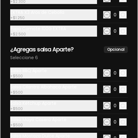
+
$2.300
Canada Dry
350ML bebida Canada Dry
EXTRA X3 Aros de Cebolla
0
+
$1.250
Papa Camote 100G EXTRA
0
+
$2.500
$1.500
¿Agregas salsa Aparte?
Opcional
Seleccione 6
Canada Dry Zero
350 ML
Salsa BBQ Aparte
0
+
$500
Salsa Cilantro Albahaca Aparte
0
+
$500
$1.500
Salsa Kétchup Aparte
0
+
$500
Kombucha Tradicional
Salsa Mayo Casera Aparte
330ML
0
+
$500
Kombucha sabor té negro  Original 
330ML
Salsa Mostaza Dulce Aparte