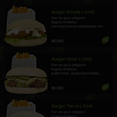
Burger Simple L Cmb
Pan de ajo y orégano

Elige tu Proteína

Lechuga fresca, aderezada con 
mayo casera.

+ 1 Elige tu Combo!
$6.990
Burger Sister L Cmb
Pan de ajo y orégano

Elige tu Proteína

palta Hass , Queso Mozzarella, 
aderezada con salsa de pimientos 
asados.

+ 1 Elige tu Combo!
$6.990
Burger Tierra L Cmb
Pan de ajo y orégano

Elige tu Proteína
