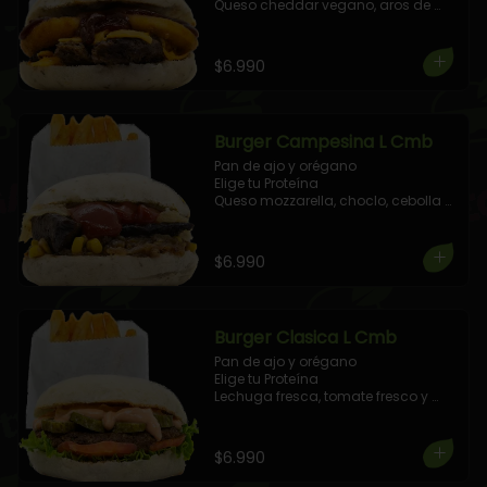
Queso cheddar vegano, aros de 
cebolla y salsa BBQ.

+ 1 Elige tu Combo!
$6.990
Burger Campesina L Cmb
Pan de ajo y orégano

Elige tu Proteína

Queso mozzarella, choclo, cebolla 
caramelizada. Aderezada con 
salsa de Cilantro Albahaca.

+ 1 Elige tu Combo!
$6.990
Burger Clasica L Cmb
Pan de ajo y orégano

Elige tu Proteína

Lechuga fresca, tomate fresco y 
pepinillos agridulce, aderezado con 
salsa golf de la casa.

+ 1 Elige tu Combo!
$6.990