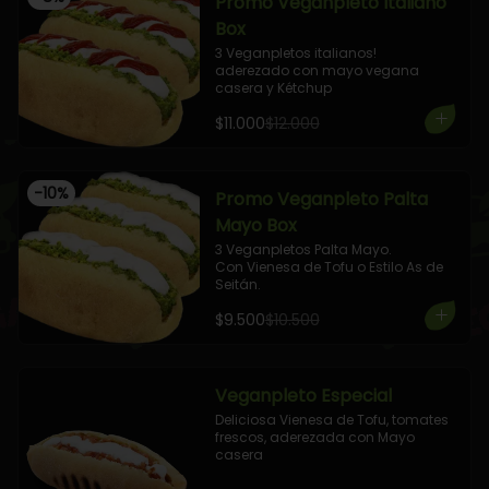
Promo Veganpleto Italiano
Box
3 Veganpletos italianos!

aderezado con mayo vegana 
casera y Kétchup
$11.000
$12.000
-
10
%
Promo Veganpleto Palta
Mayo Box
3 Veganpletos Palta Mayo.

Con Vienesa de Tofu o Estilo As de 
Seitán.
$9.500
$10.500
Veganpleto Especial
Deliciosa Vienesa de Tofu, tomates 
frescos, aderezada con Mayo 
casera