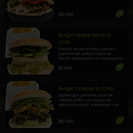
con salsa veganesa al pimientos 
asados. 

+ 1 Elige tu Combo!
$10.990
Burger Madre tierra XL
Cmb
Fondos de alcachofa, sabroso 
pepinillo dill, palta y hojas de 
rúcula. Aderezada con salsa pesto.

+ 1 Elige tu Combo!
$11.990
Burger Oceano XL Cmb
Espárragos grillados, aros de 
cebolla, palta con toques de 
sésamo tostado. Aderezada con 
salsa pesto. 

+ 1 Elige tu Combo!
$10.990