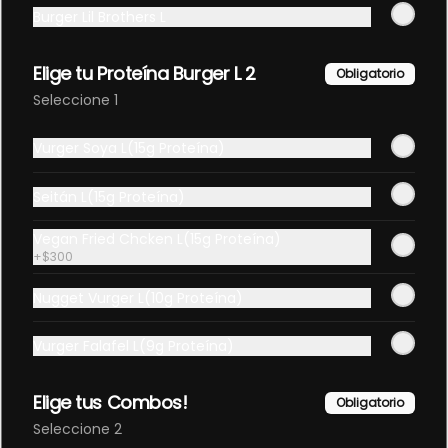
Burger Lil Brothers L
SalchiPapa
Elige tu Proteína Burger L 2
Obligatorio
3 vienesas de tofu picaditas 

pesto neto congelado 320-330 
Seleccione 1
gramos de papas fritas rústicas
Vurger Soya L(15g Proteína)
$6.500
Seitán L(15g Proteína)
SeitánPapa
Vegan Fried Chcken L(15g Proteína)
+
$300
150 gramos de seitán picaditos

pesto neto congelado 320-330 
gramos de papas fritas rústicas
Nugget Vurger L(10g Proteína)
$6.500
Vurger Falafel L(9g Proteína)
Elige tus Combos!
Obligatorio
Carta Dulces Vegan !
Seleccione 2