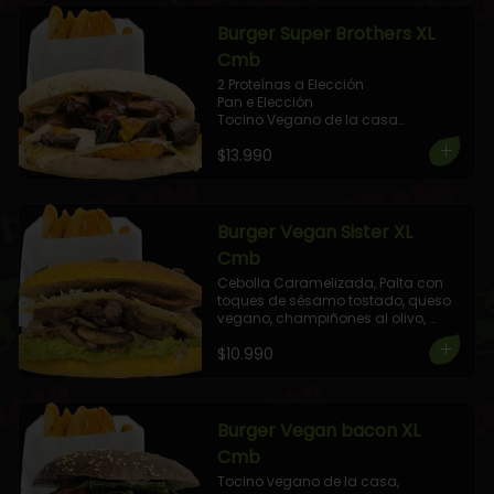
Burger Super Brothers XL
Cmb
2 Proteínas a Elección

Pan e Elección 

Tocino Vegano de la casa

Elige 2 Quesos

$13.990
Elige tu Estilo de Cebolla

Aderezada con Veganesa de 
Pimientos asados con Toques BBQ.

+ 1 Elige tu Combo!
Burger Vegan Sister XL
Cmb
Cebolla Caramelizada, Palta con 
toques de sésamo tostado, queso 
vegano, champiñones al olivo, 
Tocino vegano de la casa,  
$10.990
aderezada con salsa de pimientos 
asados.

+ 1 Elige tu Combo!
Burger Vegan bacon XL
Cmb
Tocino vegano de la casa, 