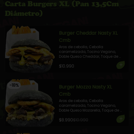
Carta Burgers XL (Pan 13,5Cm
Diámetro)
Burger Cheddar Nasty XL
Cmb
Aros de cebolla, Cebolla 
caramelizada, Tocino Vegano, 
Doble Queso Cheddar, Toque de 
Brotes Frescos, aderezada con 
$10.990
Mostaza Dulce.

+ 1 Elige tu Combo
-
18
%
Burger Mozza Nasty XL
Cmb
Aros de cebolla, Cebolla 
caramelizada, Tocino Vegano, 
Doble Queso Mozarella, Toque de 
Brotes Frescos, aderezada con 
$8.990
$10.990
Mostaza Dulce.

+ 1 Elige tu Combo!