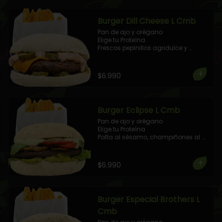
Burger Dill Cheese L Cmb
Pan de ajo y orégano

Elige tu Proteína

Frescos pepinillos agridulce y 
queso cheddar vegano aderezado 
con salsa golf de la casa.

+ 1 Elige tu Combo!
$6.990
Burger Eclipse L Cmb
Pan de ajo y orégano

Elige tu Proteína

Palta al sésamo, champiñones al 
olivo, pimientos asados, rúcula, 
aderezada con salsa, cilantro y 
albahaca.

$6.990
+ 1 Elige tu Combo!
Burger Especial Brothers L
Cmb