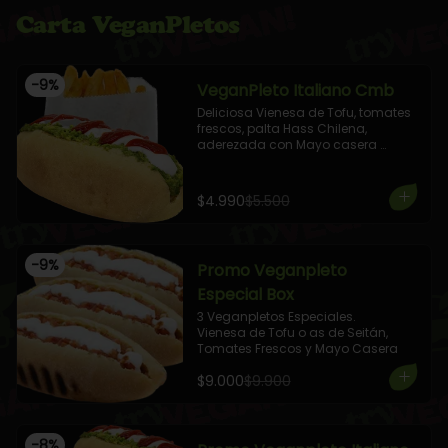
Carta VeganPletos
-
9
%
VeganPleto Italiano Cmb
Deliciosa Vienesa de Tofu, tomates 
frescos, palta Hass Chilena, 
aderezada con Mayo casera 
vegana y Kétchup

+ 1 Elige tu Combo!
$4.990
$5.500
-
9
%
Promo Veganpleto
Especial Box
3 Veganpletos Especiales. 

Vienesa de Tofu o as de Seitán, 
Tomates Frescos y Mayo Casera
$9.000
$9.900
-
8
%