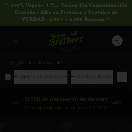
🌱 100% Vegan - 👨🏻‍🍳 Cocina Sin Contaminación
Cruzada - Alto en Proteína y Proteína de
VERDAD - 4,91★ + 6.000 Reseñas 🌱
Abrir menu de navegación
Login
¿Dónde quieres pedir?
🍔Agosto de Clásicos🍔
🍔 Combos Burgers XL ! 🍔
$1.500 de descuento en delivery
En compras iguales o mayores a $18.990