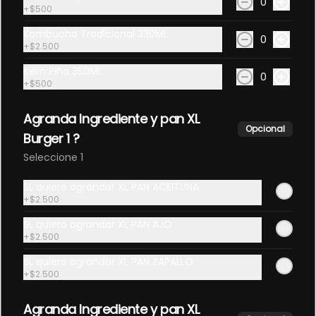
0
+
$500
Kombucha Tradicional 330ML
$1.800
0
+
$2.500
Kem Piña 350ML
0
+
$500
Cookie Vegana Estilo New
York
Agranda Ingrediente y pan XL
Cookie Chewy Con chips de 
Opcional
Chocolate.
Burger 1 ?
Seleccione 1
$1.500
Si, quiero agrandar XL PAN ACEITUNA
+
$2.500
Snicker Vegano
Si, quiero agrandar XL PAN AJO
Delicioso bocadillo vegano de la 
+
$2.500
casa, sin azucar añadida.
Si, quiero agrandar XL PAN ZAPALLO
+
$2.500
$3.000
Agranda Ingrediente y pan XL