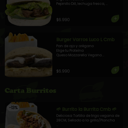
Pepinillo Dill, lechuga fresca, 
aderezada con pesto.

+ 1 Elige tu Combo!
$6.990
Burger Varros Luco L Cmb
Pan de ajo y orégano

Elige tu Proteína

Queso Mozzarella Vegano.

Aderezada con Salsa Mayo Casera 
Vegan

+ 1 Elige tu Combo!
$6.990
Carta Burritos
-
13
%
🌱 Burrito la Burrita Cmb 🌱
Deliciosa Tortilla de trigo vegana de 
28CM, Sellado a la grilla/Plancha
