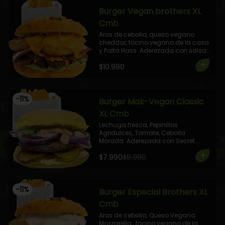
Burger Vegan brothers XL
Cmb
Aros de cebolla, queso vegano 
cheddar, tocino vegano de la casa 
y Palta Hass. Aderezada con salsa 
veganesa al pimientos asados.

$10.990
+ 1 Elige tu Combo!
-
11
%
Burger Mak-Vegan Classic
XL Cmb
Lechuga fresca, Pepinillos 
Agridulces, Tomate, Cebolla 
Morada. Aderezada con Secret 
Sauce.

$7.990
$8.990
Pan y Proteína a Elección.

+ 1 Elige tu Combo!
-
11
%
Burger Especial Brothers XL
Cmb
Aros de cebolla, Queso Vegano 
Mozzarella , tocino vegano de la 