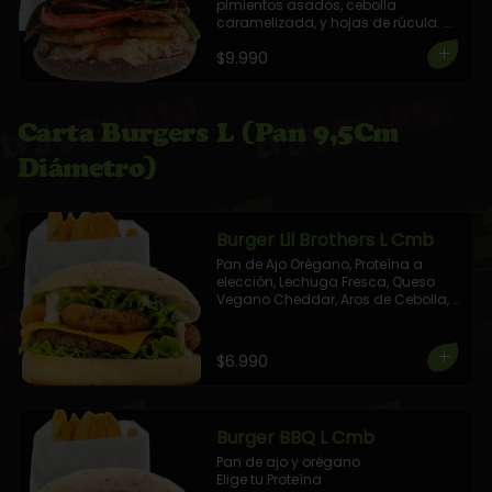
pimientos asados, cebolla 
caramelizada, y hojas de rúcula. 
Aderezada con salsa barbecue.

$9.990
+ 1 Elige tu Combo!
Carta Burgers L (Pan 9,5Cm
Diámetro)
Burger Lil Brothers L Cmb
Pan de Ajo Orégano, Proteína a 
elección, Lechuga Fresca, Queso 
Vegano Cheddar, Aros de Cebolla, 
aderezada con salsa de Pimientos 
Asados.

+ 1 Elige tu Combo!
$6.990
Burger BBQ L Cmb
Pan de ajo y orégano

Elige tu Proteína
