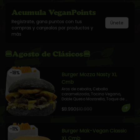
Acumula
VeganPoints
Regístrate, gana puntos con tus
Únete
compras y canjealos por productos y
más
🍔Agosto de Clásicos🍔
-
18
%
Burger Mozza Nasty XL
Cmb
Aros de cebolla, Cebolla 
caramelizada, Tocino Vegano, 
Doble Queso Mozarella, Toque de 
Brotes Frescos, aderezada con 
$8.990
$10.990
Mostaza Dulce.

+ 1 Elige tu Combo!
-
11
%
Burger Mak-Vegan Classic
XL Cmb