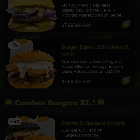
Lechuga fresca, Pepinillos 
Agridulces, Tomate, Cebolla 
Morada. Aderezada con Secret 
Sauce.

$7.990
$8.990
Pan y Proteína a Elección.

+ 1 Elige tu Combo!
-
11
%
Burger Especial Brothers XL
Cmb
Aros de cebolla, Queso Vegano 
Mozzarella , tocino vegano de la 
casa. Aderezada con tu MAYO 
Favorita! 

$7.990
$8.990
+ 1 Elige tu Combo!
🍔 Combos Burgers XL ! 🍔
-
19
%
Promo 2x Burgers XL Cmb
2 Burger XL a Elección.

+ Elige tus Combos!