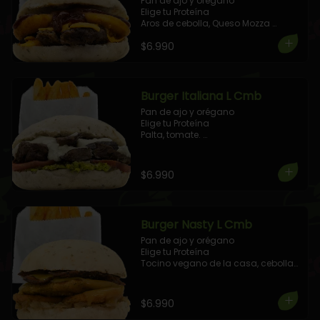
Pan de ajo y orégano

Elige tu Proteína 

Aros de cebolla, Queso Mozza 
vegan, tocino vegano, aderezada 
$6.990
con salsa de Pimientos Asados.

+ 1 Elige tu Combo!
Burger Italiana L Cmb
Pan de ajo y orégano

Elige tu Proteína

Palta, tomate. 

Mayo Casera Vegana

+ 1 Elige tu Combo!
$6.990
Burger Nasty L Cmb
Pan de ajo y orégano

Elige tu Proteína

Tocino vegano de la casa, cebolla 
caramelizada, aros de cebolla, 
aderezada con salsa mostaza.

+ 1 Elige tu Combo!
$6.990